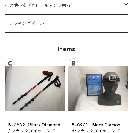
夏用シュラフ
レディーススノーウェア
スノーブーツ
その他小物（登山・キャンプ用品）
マット・その他
キッズスノーウェア
スノーゴーグル
帽子
トレッキングポール
スノーグローブ
Items
B-0902【Black Diamond
B-0901【Black Diamon
/ ブラックダイヤモンド】
d/ブラックダイヤモンド】