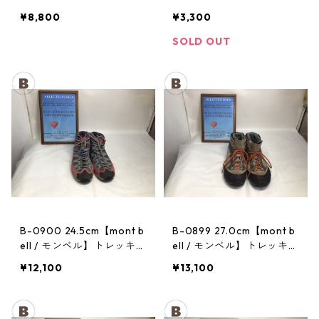
トレッキングポール：トレ
ヘッドランプ：ストーム
¥8,800
¥3,300
イル
SOLD OUT
B-0900 24.5cm【mont b
B-0899 27.0cm【mont b
ell / モンベル】トレッキン
ell / モンベル】トレッキン
グシューズ：マウンテンク
グシューズ：GORE-TEX
¥12,100
¥13,100
ルーザー レディースRDV
ティトンブーツ メンズ TN
T