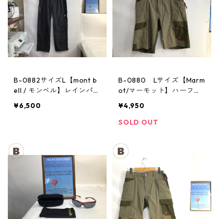
B-0882サイズL【mont b
B-0880 Lサイズ【Marm
ell / モンベル】レインパン
ot/マーモット】ハーフパ
ツ：サンダーパス レデ
ンツ Act Easy Half Pant
¥6,500
¥4,950
ィースL
Men's BGOL
SOLD OUT