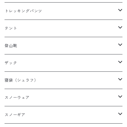
レディースレインウェア
メンズ ダウン/フリース
トレッキングパンツ
キッズレインウェア
レディース ダウン/フリース
メンズトレッキングパンツ
テント
キッズ ダウン/フリース
レディーストレッキングパンツ
キャンプテント
登山靴
タープ
メンズ登山靴
ザック
山岳テント
レディース登山靴
メンズザック
寝袋（シュラフ）
ツーリングテント
キッズ登山靴
レディースザック
オールシーズンシュラフ
スノーウェア
テントその他
キッズザック
３シーズンシュラフ
メンズスノーウェア
スノーギア