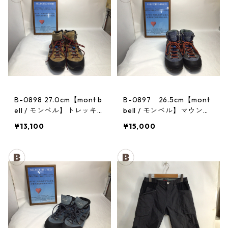
B-0898 27.0cm【mont b
B-0897 26.5cm【mont
ell / モンベル】トレッキン
bell / モンベル】マウンテ
グシューズ：GORE-TEX
ンクルーザー Men's BLAC
¥13,100
¥15,000
ティトンブーツ メンズ GR
AN