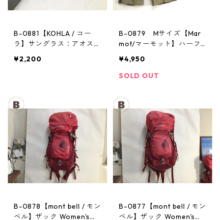
B-0881【KOHLA / コー
B-0879 Mサイズ【Mar
ラ】サングラス：アオスタ
mot/マーモット】ハーフ
バレー レッド
パンツ Act Easy Half Pant
¥2,200
¥4,950
Men's BGOL
SOLD OUT
B-0878【mont bell / モン
B-0877【mont bell / モン
ベル】ザック Women's：
ベル】ザック Women's：