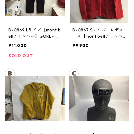
B-0869 Lサイズ【mont b
B-0867 Sサイズ レディ
ell / モンベル】GORE-TE
ース【mont bell / モンベ
X / ゴアテックス レインパ
ル】サンダーパス レイン
¥11,000
¥9,900
ンツ：メンズBK
ジャケット： レディース
SOLD OUT