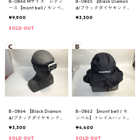
B-0866 Mサイズ レディ
B-0865 【Black Diamon
ース【mont bell / モンベ
d/ブラックダイヤモンド】
ル】サンダーパス レイン
ヘッドランプ：ストーム
¥9,900
¥3,300
ジャケット： レディース
SOLD OUT
B-0864 【Black Diamon
B-0862 【mont bell / モ
d/ブラックダイヤモンド】
ンベル】トレイルハット：
ヘッドランプ：ストーム
GORE-TEX クラッシャー
¥3,300
¥4,400
ハット Men's ブラック Lサ
イズ
SOLD OUT
SOLD OUT