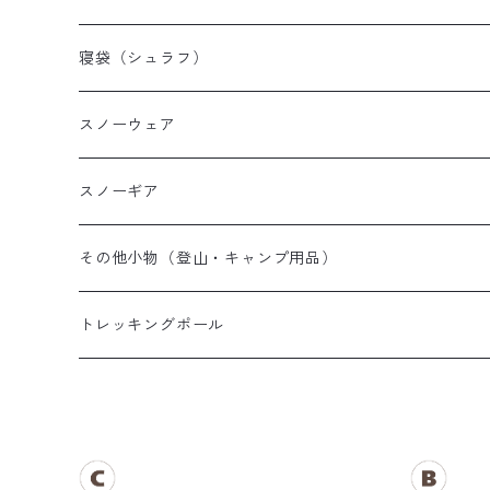
山岳テント
レディース登山靴
メンズザック
寝袋（シュラフ）
ツーリングテント
キッズ登山靴
レディースザック
オールシーズンシュラフ
スノーウェア
テントその他
キッズザック
３シーズンシュラフ
メンズスノーウェア
スノーギア
夏用シュラフ
レディーススノーウェア
スノーブーツ
その他小物（登山・キャンプ用品）
マット・その他
キッズスノーウェア
スノーゴーグル
帽子
トレッキングポール
スノーグローブ