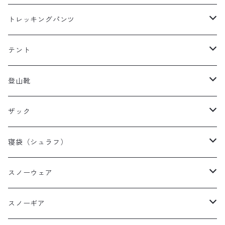
レディースレインウェア
メンズ ダウン/フリース
トレッキングパンツ
キッズレインウェア
レディース ダウン/フリース
メンズトレッキングパンツ
テント
キッズ ダウン/フリース
レディーストレッキングパンツ
キャンプテント
登山靴
タープ
メンズ登山靴
ザック
山岳テント
レディース登山靴
メンズザック
寝袋（シュラフ）
ツーリングテント
キッズ登山靴
レディースザック
オールシーズンシュラフ
スノーウェア
テントその他
キッズザック
３シーズンシュラフ
メンズスノーウェア
スノーギア