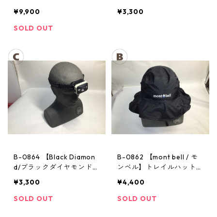
ル】サンダーパス レイン
ヘッドランプ：ストーム
¥9,900
¥3,300
ジャケット： レディース
SOLD OUT
B-0864 【Black Diamon
B-0862 【mont bell / モ
d/ブラックダイヤモンド】
ンベル】トレイルハット：
ヘッドランプ：ストーム
GORE-TEX クラッシャー
¥3,300
¥4,400
ハット Men's ブラック Lサ
イズ
SOLD OUT
SOLD OUT