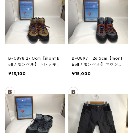
B-0898 27.0cm【mont b
B-0897 26.5cm【mont
ell / モンベル】トレッキン
bell / モンベル】マウンテ
グシューズ：GORE-TEX
ンクルーザー Men's BLAC
¥13,100
¥15,000
ティトンブーツ メンズ GR
AN