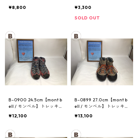
トレッキングポール：トレ
ヘッドランプ：ストーム
¥8,800
¥3,300
イル
SOLD OUT
B-0900 24.5cm【mont b
B-0899 27.0cm【mont b
ell / モンベル】トレッキン
ell / モンベル】トレッキン
グシューズ：マウンテンク
グシューズ：GORE-TEX
¥12,100
¥13,100
ルーザー レディースRDV
ティトンブーツ メンズ TN
T