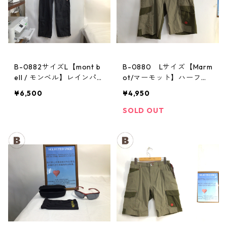
B-0882サイズL【mont b
B-0880 Lサイズ【Marm
ell / モンベル】レインパン
ot/マーモット】ハーフパ
ツ：サンダーパス レデ
ンツ Act Easy Half Pant
¥6,500
¥4,950
ィースL
Men's BGOL
SOLD OUT