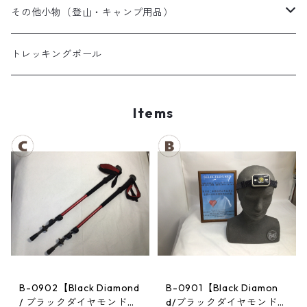
夏用シュラフ
レディーススノーウェア
スノーブーツ
その他小物（登山・キャンプ用品）
マット・その他
キッズスノーウェア
スノーゴーグル
帽子
トレッキングポール
スノーグローブ
Items
B-0902【Black Diamond
B-0901【Black Diamon
/ ブラックダイヤモンド】
d/ブラックダイヤモンド】