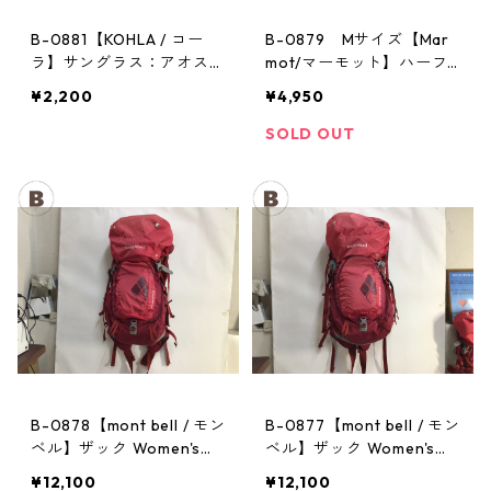
B-0881【KOHLA / コー
B-0879 Mサイズ【Mar
ラ】サングラス：アオスタ
mot/マーモット】ハーフ
バレー レッド
パンツ Act Easy Half Pant
¥2,200
¥4,950
Men's BGOL
SOLD OUT
B-0878【mont bell / モン
B-0877【mont bell / モン
ベル】ザック Women's：
ベル】ザック Women's：
CHA CHA PACK 35 PPRD
CHA CHA PACK 35 PPRD
¥12,100
¥12,100