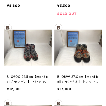
トレッキングポール：トレ
ヘッドランプ：ストーム
¥8,800
¥3,300
イル
SOLD OUT
B-0900 24.5cm【mont b
B-0899 27.0cm【mont b
ell / モンベル】トレッキン
ell / モンベル】トレッキン
グシューズ：マウンテンク
グシューズ：GORE-TEX
¥12,100
¥13,100
ルーザー レディースRDV
ティトンブーツ メンズ TN
T