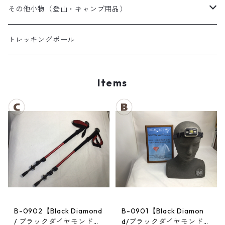
夏用シュラフ
レディーススノーウェア
スノーブーツ
その他小物（登山・キャンプ用品）
マット・その他
キッズスノーウェア
スノーゴーグル
帽子
トレッキングポール
スノーグローブ
Items
B-0902【Black Diamond
B-0901【Black Diamon
/ ブラックダイヤモンド】
d/ブラックダイヤモンド】