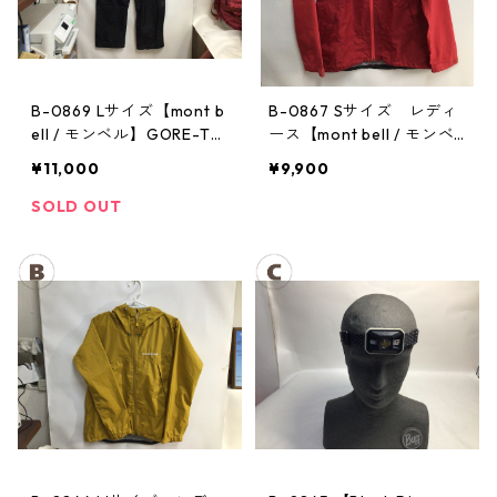
B-0869 Lサイズ【mont b
B-0867 Sサイズ レディ
ell / モンベル】GORE-TE
ース【mont bell / モンベ
X / ゴアテックス レインパ
ル】サンダーパス レイン
¥11,000
¥9,900
ンツ：メンズBK
ジャケット： レディース
SOLD OUT