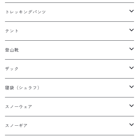
レディースレインウェア
メンズ ダウン/フリース
トレッキングパンツ
キッズレインウェア
レディース ダウン/フリース
メンズトレッキングパンツ
テント
キッズ ダウン/フリース
レディーストレッキングパンツ
キャンプテント
登山靴
タープ
メンズ登山靴
ザック
山岳テント
レディース登山靴
メンズザック
寝袋（シュラフ）
ツーリングテント
キッズ登山靴
レディースザック
オールシーズンシュラフ
スノーウェア
テントその他
キッズザック
３シーズンシュラフ
メンズスノーウェア
スノーギア