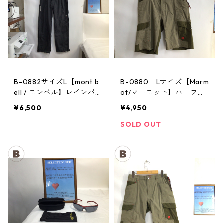
B-0882サイズL【mont b
B-0880 Lサイズ【Marm
ell / モンベル】レインパン
ot/マーモット】ハーフパ
ツ：サンダーパス レデ
ンツ Act Easy Half Pant
¥6,500
¥4,950
ィースL
Men's BGOL
SOLD OUT