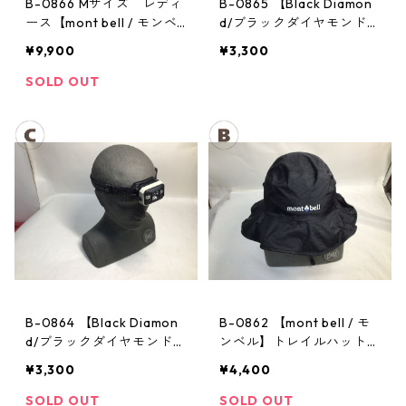
B-0866 Mサイズ レディ
B-0865 【Black Diamon
ース【mont bell / モンベ
d/ブラックダイヤモンド】
ル】サンダーパス レイン
ヘッドランプ：ストーム
¥9,900
¥3,300
ジャケット： レディース
SOLD OUT
B-0864 【Black Diamon
B-0862 【mont bell / モ
d/ブラックダイヤモンド】
ンベル】トレイルハット：
ヘッドランプ：ストーム
GORE-TEX クラッシャー
¥3,300
¥4,400
ハット Men's ブラック Lサ
イズ
SOLD OUT
SOLD OUT