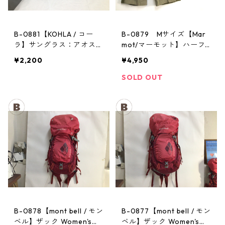
B-0881【KOHLA / コー
B-0879 Mサイズ【Mar
ラ】サングラス：アオスタ
mot/マーモット】ハーフ
バレー レッド
パンツ Act Easy Half Pant
¥2,200
¥4,950
Men's BGOL
SOLD OUT
B-0878【mont bell / モン
B-0877【mont bell / モン
ベル】ザック Women's：
ベル】ザック Women's：