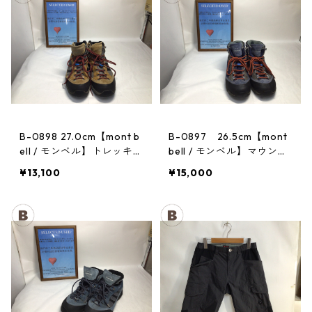
B-0898 27.0cm【mont b
B-0897 26.5cm【mont
ell / モンベル】トレッキン
bell / モンベル】マウンテ
グシューズ：GORE-TEX
ンクルーザー Men's BLAC
¥13,100
¥15,000
ティトンブーツ メンズ GR
AN