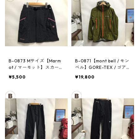
B-0873 Mサイズ【Marm
B-0871【mont bell / モン
ot / マーモット】スカー
ベル】GORE-TEX / ゴア
ト： Trek Comfo Skirt D
テックス レインジャケッ
¥5,500
¥19,800
GRY レディース
ト：ストームクルーザー
メンズ OVGN Mサイズ