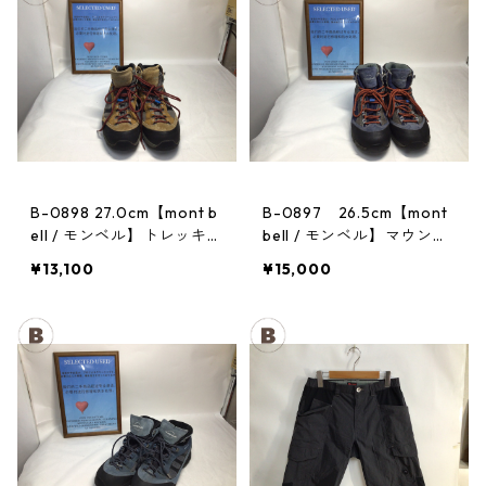
B-0898 27.0cm【mont b
B-0897 26.5cm【mont
ell / モンベル】トレッキン
bell / モンベル】マウンテ
グシューズ：GORE-TEX
ンクルーザー Men's BLAC
¥13,100
¥15,000
ティトンブーツ メンズ GR
AN