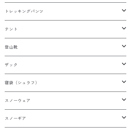
レディースレインウェア
メンズ ダウン/フリース
トレッキングパンツ
キッズレインウェア
レディース ダウン/フリース
メンズトレッキングパンツ
テント
キッズ ダウン/フリース
レディーストレッキングパンツ
キャンプテント
登山靴
タープ
メンズ登山靴
ザック
山岳テント
レディース登山靴
メンズザック
寝袋（シュラフ）
ツーリングテント
キッズ登山靴
レディースザック
オールシーズンシュラフ
スノーウェア
テントその他
キッズザック
３シーズンシュラフ
メンズスノーウェア
スノーギア