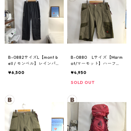
B-0882サイズL【mont b
B-0880 Lサイズ【Marm
ell / モンベル】レインパン
ot/マーモット】ハーフパ
ツ：サンダーパス レデ
ンツ Act Easy Half Pant
¥6,500
¥4,950
ィースL
Men's BGOL
SOLD OUT