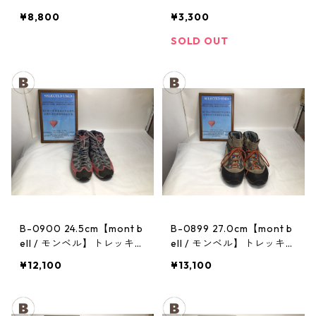
トレッキングポール：トレ
ヘッドランプ：ストーム
¥8,800
¥3,300
イル
SOLD OUT
B-0900 24.5cm【mont b
B-0899 27.0cm【mont b
ell / モンベル】トレッキン
ell / モンベル】トレッキン
グシューズ：マウンテンク
グシューズ：GORE-TEX
¥12,100
¥13,100
ルーザー レディースRDV
ティトンブーツ メンズ TN
T