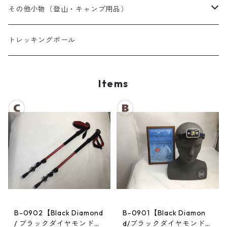
夏用シュラフ
レディーススノーウェア
スノーブーツ
その他小物（登山・キャンプ用品）
マット・その他
キッズスノーウェア
スノーゴーグル
帽子
トレッキングポール
スノーグローブ
Items
B-0902【Black Diamond
B-0901【Black Diamon
/ ブラックダイヤモンド】
d/ブラックダイヤモンド】