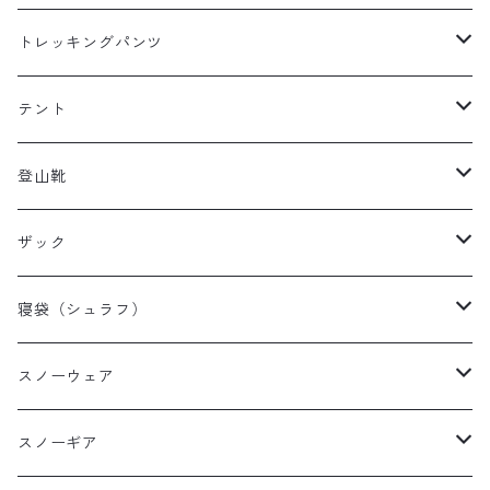
レディースレインウェア
メンズ ダウン/フリース
トレッキングパンツ
キッズレインウェア
レディース ダウン/フリース
メンズトレッキングパンツ
テント
キッズ ダウン/フリース
レディーストレッキングパンツ
キャンプテント
登山靴
タープ
メンズ登山靴
ザック
山岳テント
レディース登山靴
メンズザック
寝袋（シュラフ）
ツーリングテント
キッズ登山靴
レディースザック
オールシーズンシュラフ
スノーウェア
テントその他
キッズザック
３シーズンシュラフ
メンズスノーウェア
スノーギア