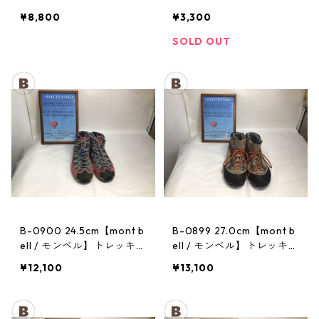
トレッキングポール：トレ
ヘッドランプ：ストーム
¥8,800
¥3,300
イル
SOLD OUT
B-0900 24.5cm【mont b
B-0899 27.0cm【mont b
ell / モンベル】トレッキン
ell / モンベル】トレッキン
グシューズ：マウンテンク
グシューズ：GORE-TEX
¥12,100
¥13,100
ルーザー レディースRDV
ティトンブーツ メンズ TN
T