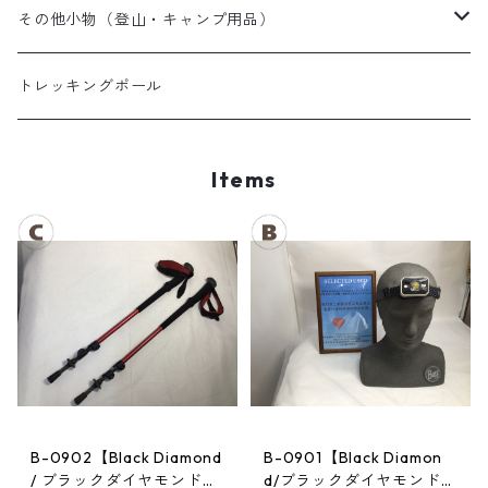
夏用シュラフ
レディーススノーウェア
スノーブーツ
その他小物（登山・キャンプ用品）
マット・その他
キッズスノーウェア
スノーゴーグル
帽子
トレッキングポール
スノーグローブ
Items
B-0902【Black Diamond
B-0901【Black Diamon
/ ブラックダイヤモンド】
d/ブラックダイヤモンド】