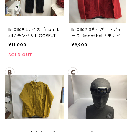
B-0869 Lサイズ【mont b
B-0867 Sサイズ レディ
ell / モンベル】GORE-TE
ース【mont bell / モンベ
X / ゴアテックス レインパ
ル】サンダーパス レイン
¥11,000
¥9,900
ンツ：メンズBK
ジャケット： レディース
SOLD OUT