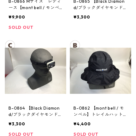
B-0866 Mサイズ レディ
B-0865 【Black Diamon
ース【mont bell / モンベ
d/ブラックダイヤモンド】
ル】サンダーパス レイン
ヘッドランプ：ストーム
¥9,900
¥3,300
ジャケット： レディース
SOLD OUT
B-0864 【Black Diamon
B-0862 【mont bell / モ
d/ブラックダイヤモンド】
ンベル】トレイルハット：
ヘッドランプ：ストーム
GORE-TEX クラッシャー
¥3,300
¥4,400
ハット Men's ブラック Lサ
イズ
SOLD OUT
SOLD OUT