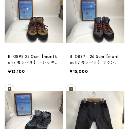
B-0898 27.0cm【mont b
B-0897 26.5cm【mont
ell / モンベル】トレッキン
bell / モンベル】マウンテ
グシューズ：GORE-TEX
ンクルーザー Men's BLAC
¥13,100
¥15,000
ティトンブーツ メンズ GR
AN