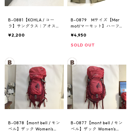
B-0881【KOHLA / コー
B-0879 Mサイズ【Mar
ラ】サングラス：アオスタ
mot/マーモット】ハーフ
バレー レッド
パンツ Act Easy Half Pant
¥2,200
¥4,950
Men's BGOL
SOLD OUT
B-0878【mont bell / モン
B-0877【mont bell / モン
ベル】ザック Women's：
ベル】ザック Women's：