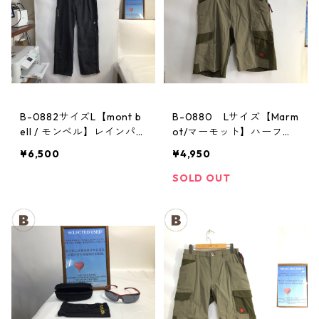
B-0882サイズL【mont b
B-0880 Lサイズ【Marm
ell / モンベル】レインパン
ot/マーモット】ハーフパ
ツ：サンダーパス レデ
ンツ Act Easy Half Pant
¥6,500
¥4,950
ィースL
Men's BGOL
SOLD OUT