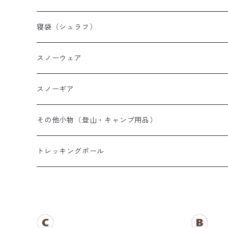
山岳テント
レディース登山靴
メンズザック
寝袋（シュラフ）
ツーリングテント
キッズ登山靴
レディースザック
オールシーズンシュラフ
スノーウェア
テントその他
キッズザック
３シーズンシュラフ
メンズスノーウェア
スノーギア
夏用シュラフ
レディーススノーウェア
スノーブーツ
その他小物（登山・キャンプ用品）
マット・その他
キッズスノーウェア
スノーゴーグル
帽子
トレッキングポール
スノーグローブ