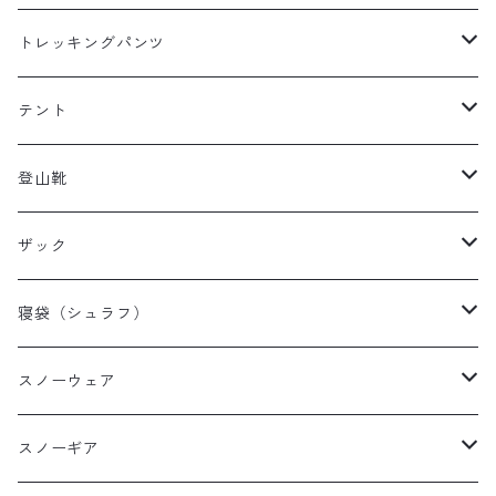
レディースレインウェア
メンズ ダウン/フリース
トレッキングパンツ
キッズレインウェア
レディース ダウン/フリース
メンズトレッキングパンツ
テント
キッズ ダウン/フリース
レディーストレッキングパンツ
キャンプテント
登山靴
タープ
メンズ登山靴
ザック
山岳テント
レディース登山靴
メンズザック
寝袋（シュラフ）
ツーリングテント
キッズ登山靴
レディースザック
オールシーズンシュラフ
スノーウェア
テントその他
キッズザック
３シーズンシュラフ
メンズスノーウェア
スノーギア