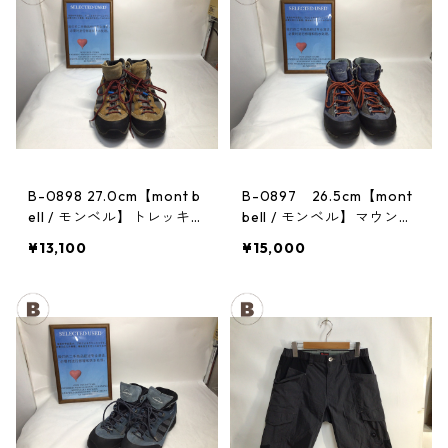
B-0898 27.0cm【mont b
B-0897 26.5cm【mont
ell / モンベル】トレッキン
bell / モンベル】マウンテ
グシューズ：GORE-TEX
ンクルーザー Men's BLAC
¥13,100
¥15,000
ティトンブーツ メンズ GR
AN