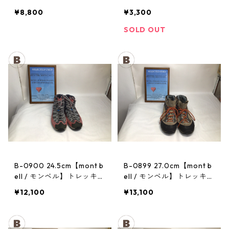
トレッキングポール：トレ
ヘッドランプ：ストーム
¥8,800
¥3,300
イル
SOLD OUT
B-0900 24.5cm【mont b
B-0899 27.0cm【mont b
ell / モンベル】トレッキン
ell / モンベル】トレッキン
グシューズ：マウンテンク
グシューズ：GORE-TEX
¥12,100
¥13,100
ルーザー レディースRDV
ティトンブーツ メンズ TN
T