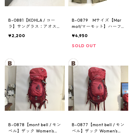
B-0881【KOHLA / コー
B-0879 Mサイズ【Mar
ラ】サングラス：アオスタ
mot/マーモット】ハーフ
バレー レッド
パンツ Act Easy Half Pant
¥2,200
¥4,950
Men's BGOL
SOLD OUT
B-0878【mont bell / モン
B-0877【mont bell / モン
ベル】ザック Women's：
ベル】ザック Women's：