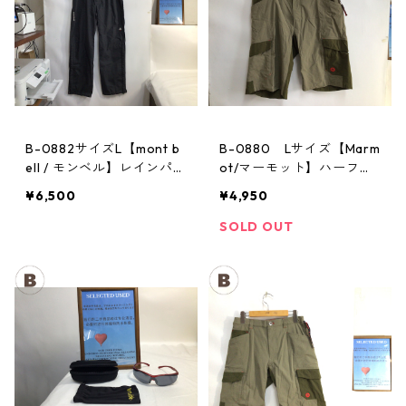
B-0882サイズL【mont b
B-0880 Lサイズ【Marm
ell / モンベル】レインパン
ot/マーモット】ハーフパ
ツ：サンダーパス レデ
ンツ Act Easy Half Pant
¥6,500
¥4,950
ィースL
Men's BGOL
SOLD OUT