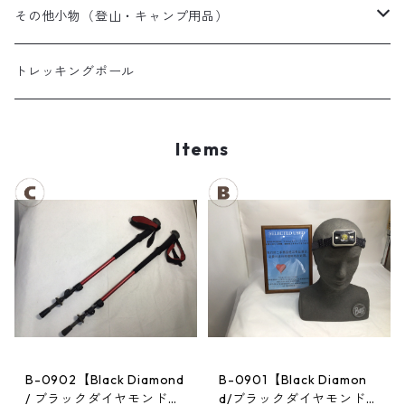
夏用シュラフ
レディーススノーウェア
スノーブーツ
その他小物（登山・キャンプ用品）
マット・その他
キッズスノーウェア
スノーゴーグル
帽子
トレッキングポール
スノーグローブ
Items
B-0902【Black Diamond
B-0901【Black Diamon
/ ブラックダイヤモンド】
d/ブラックダイヤモンド】