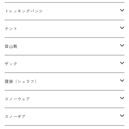
レディースレインウェア
メンズ ダウン/フリース
トレッキングパンツ
キッズレインウェア
レディース ダウン/フリース
メンズトレッキングパンツ
テント
キッズ ダウン/フリース
レディーストレッキングパンツ
キャンプテント
登山靴
タープ
メンズ登山靴
ザック
山岳テント
レディース登山靴
メンズザック
寝袋（シュラフ）
ツーリングテント
キッズ登山靴
レディースザック
オールシーズンシュラフ
スノーウェア
テントその他
キッズザック
３シーズンシュラフ
メンズスノーウェア
スノーギア