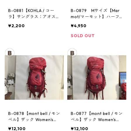
B-0881【KOHLA / コー
B-0879 Mサイズ【Mar
ラ】サングラス：アオスタ
mot/マーモット】ハーフ
バレー レッド
パンツ Act Easy Half Pant
¥2,200
¥4,950
Men's BGOL
SOLD OUT
B-0878【mont bell / モン
B-0877【mont bell / モン
ベル】ザック Women's：
ベル】ザック Women's：
CHA CHA PACK 35 PPRD
CHA CHA PACK 35 PPRD
¥12,100
¥12,100