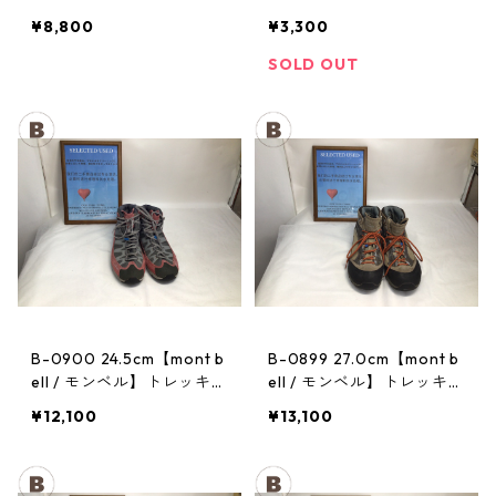
トレッキングポール：トレ
ヘッドランプ：ストーム
¥8,800
¥3,300
イル
SOLD OUT
B-0900 24.5cm【mont b
B-0899 27.0cm【mont b
ell / モンベル】トレッキン
ell / モンベル】トレッキン
グシューズ：マウンテンク
グシューズ：GORE-TEX
¥12,100
¥13,100
ルーザー レディースRDV
ティトンブーツ メンズ TN
T