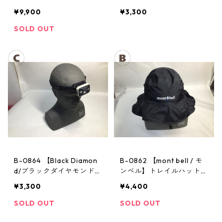
ル】サンダーパス レイン
ヘッドランプ：ストーム
¥9,900
¥3,300
ジャケット： レディース
SOLD OUT
B-0864 【Black Diamon
B-0862 【mont bell / モ
d/ブラックダイヤモンド】
ンベル】トレイルハット：
ヘッドランプ：ストーム
GORE-TEX クラッシャー
¥3,300
¥4,400
ハット Men's ブラック Lサ
イズ
SOLD OUT
SOLD OUT