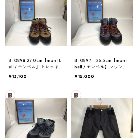
B-0898 27.0cm【mont b
B-0897 26.5cm【mont
ell / モンベル】トレッキン
bell / モンベル】マウンテ
グシューズ：GORE-TEX
ンクルーザー Men's BLAC
¥13,100
¥15,000
ティトンブーツ メンズ GR
AN