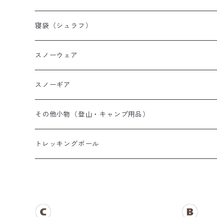
山岳テント
レディース登山靴
メンズザック
寝袋（シュラフ）
ツーリングテント
キッズ登山靴
レディースザック
オールシーズンシュラフ
スノーウェア
テントその他
キッズザック
３シーズンシュラフ
メンズスノーウェア
スノーギア
夏用シュラフ
レディーススノーウェア
スノーブーツ
その他小物（登山・キャンプ用品）
マット・その他
キッズスノーウェア
スノーゴーグル
帽子
トレッキングポール
スノーグローブ