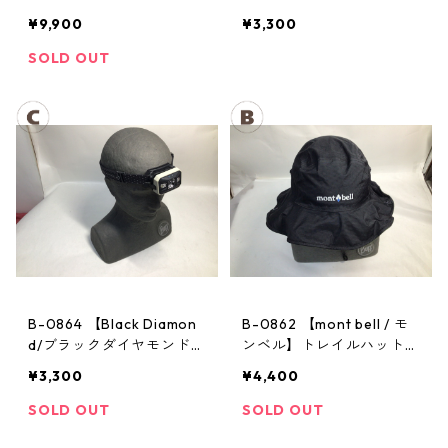
ル】サンダーパス レイン
ヘッドランプ：ストーム
¥9,900
¥3,300
ジャケット： レディース
SOLD OUT
B-0864 【Black Diamon
B-0862 【mont bell / モ
d/ブラックダイヤモンド】
ンベル】トレイルハット：
ヘッドランプ：ストーム
GORE-TEX クラッシャー
¥3,300
¥4,400
ハット Men's ブラック Lサ
イズ
SOLD OUT
SOLD OUT