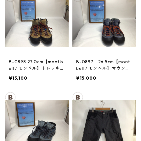
B-0898 27.0cm【mont b
B-0897 26.5cm【mont
ell / モンベル】トレッキン
bell / モンベル】マウンテ
グシューズ：GORE-TEX
ンクルーザー Men's BLAC
¥13,100
¥15,000
ティトンブーツ メンズ GR
AN