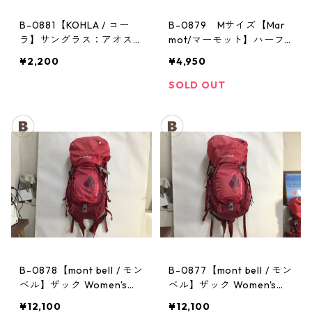
B-0881【KOHLA / コー
B-0879 Mサイズ【Mar
ラ】サングラス：アオスタ
mot/マーモット】ハーフ
バレー レッド
パンツ Act Easy Half Pant
¥2,200
¥4,950
Men's BGOL
SOLD OUT
B-0878【mont bell / モン
B-0877【mont bell / モン
ベル】ザック Women's：
ベル】ザック Women's：
CHA CHA PACK 35 PPRD
CHA CHA PACK 35 PPRD
¥12,100
¥12,100