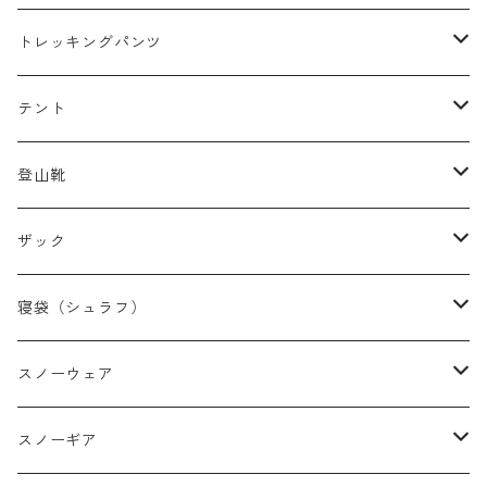
レディースレインウェア
メンズ ダウン/フリース
トレッキングパンツ
キッズレインウェア
レディース ダウン/フリース
メンズトレッキングパンツ
テント
キッズ ダウン/フリース
レディーストレッキングパンツ
キャンプテント
登山靴
タープ
メンズ登山靴
ザック
山岳テント
レディース登山靴
メンズザック
寝袋（シュラフ）
ツーリングテント
キッズ登山靴
レディースザック
オールシーズンシュラフ
スノーウェア
テントその他
キッズザック
３シーズンシュラフ
メンズスノーウェア
スノーギア