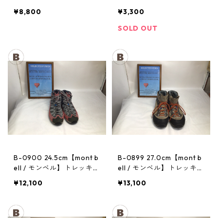
トレッキングポール：トレ
ヘッドランプ：ストーム
¥8,800
¥3,300
イル
SOLD OUT
B-0900 24.5cm【mont b
B-0899 27.0cm【mont b
ell / モンベル】トレッキン
ell / モンベル】トレッキン
グシューズ：マウンテンク
グシューズ：GORE-TEX
¥12,100
¥13,100
ルーザー レディースRDV
ティトンブーツ メンズ TN
T