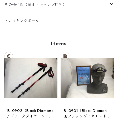
夏用シュラフ
レディーススノーウェア
スノーブーツ
その他小物（登山・キャンプ用品）
マット・その他
キッズスノーウェア
スノーゴーグル
帽子
トレッキングポール
スノーグローブ
Items
B-0902【Black Diamond
B-0901【Black Diamon
/ ブラックダイヤモンド】
d/ブラックダイヤモンド】