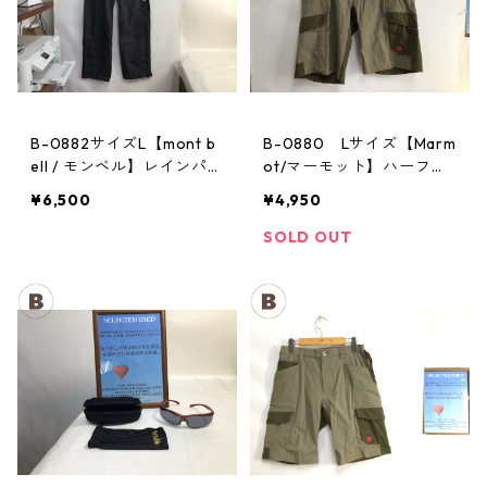
B-0882サイズL【mont b
B-0880 Lサイズ【Marm
ell / モンベル】レインパン
ot/マーモット】ハーフパ
ツ：サンダーパス レデ
ンツ Act Easy Half Pant
¥6,500
¥4,950
ィースL
Men's BGOL
SOLD OUT