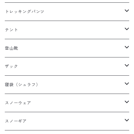
レディースレインウェア
メンズ ダウン/フリース
トレッキングパンツ
キッズレインウェア
レディース ダウン/フリース
メンズトレッキングパンツ
テント
キッズ ダウン/フリース
レディーストレッキングパンツ
キャンプテント
登山靴
タープ
メンズ登山靴
ザック
山岳テント
レディース登山靴
メンズザック
寝袋（シュラフ）
ツーリングテント
キッズ登山靴
レディースザック
オールシーズンシュラフ
スノーウェア
テントその他
キッズザック
３シーズンシュラフ
メンズスノーウェア
スノーギア