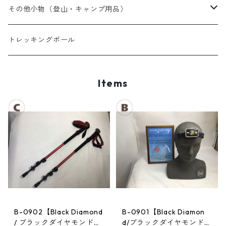
夏用シュラフ
レディーススノーウェア
スノーブーツ
その他小物（登山・キャンプ用品）
マット・その他
キッズスノーウェア
スノーゴーグル
帽子
トレッキングポール
スノーグローブ
Items
B-0902【Black Diamond
B-0901【Black Diamon
/ ブラックダイヤモンド】
d/ブラックダイヤモンド】