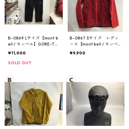
B-0869 Lサイズ【mont b
B-0867 Sサイズ レディ
ell / モンベル】GORE-TE
ース【mont bell / モンベ
X / ゴアテックス レインパ
ル】サンダーパス レイン
¥11,000
¥9,900
ンツ：メンズBK
ジャケット： レディース
SOLD OUT