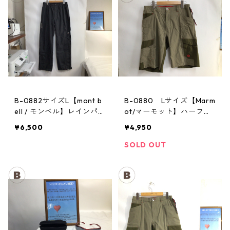
B-0882サイズL【mont b
B-0880 Lサイズ【Marm
ell / モンベル】レインパン
ot/マーモット】ハーフパ
ツ：サンダーパス レデ
ンツ Act Easy Half Pant
¥6,500
¥4,950
ィースL
Men's BGOL
SOLD OUT