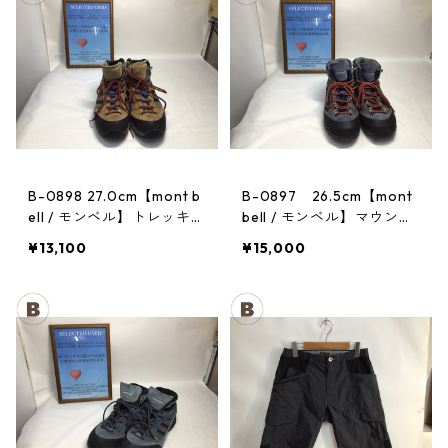
B-0898 27.0cm【mont b
B-0897 26.5cm【mont
ell / モンベル】トレッキン
bell / モンベル】マウンテ
グシューズ：GORE-TEX
ンクルーザー Men's BLAC
¥13,100
¥15,000
ティトンブーツ メンズ GR
AN