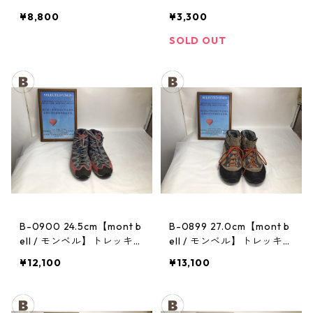
トレッキングポール：トレ
ヘッドランプ：ストーム
¥8,800
¥3,300
イル
SOLD OUT
B-0900 24.5cm【mont b
B-0899 27.0cm【mont b
ell / モンベル】トレッキン
ell / モンベル】トレッキン
グシューズ：マウンテンク
グシューズ：GORE-TEX
¥12,100
¥13,100
ルーザー レディースRDV
ティトンブーツ メンズ TN
T