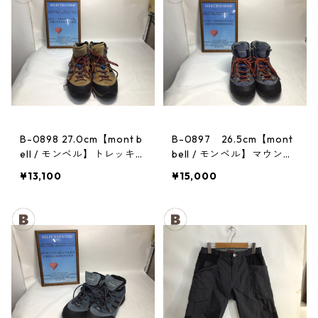
B-0898 27.0cm【mont b
B-0897 26.5cm【mont
ell / モンベル】トレッキン
bell / モンベル】マウンテ
グシューズ：GORE-TEX
ンクルーザー Men's BLAC
¥13,100
¥15,000
ティトンブーツ メンズ GR
AN