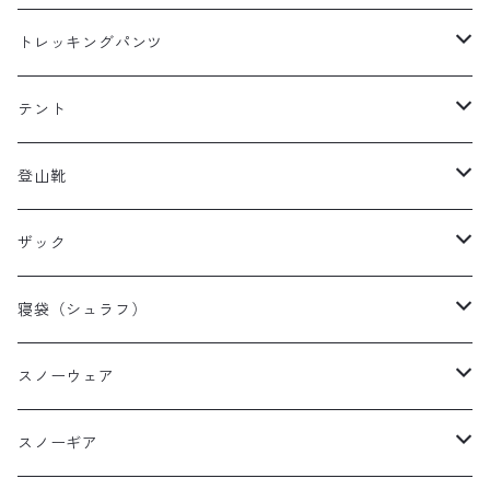
レディースレインウェア
メンズ ダウン/フリース
トレッキングパンツ
キッズレインウェア
レディース ダウン/フリース
メンズトレッキングパンツ
テント
キッズ ダウン/フリース
レディーストレッキングパンツ
キャンプテント
登山靴
タープ
メンズ登山靴
ザック
山岳テント
レディース登山靴
メンズザック
寝袋（シュラフ）
ツーリングテント
キッズ登山靴
レディースザック
オールシーズンシュラフ
スノーウェア
テントその他
キッズザック
３シーズンシュラフ
メンズスノーウェア
スノーギア