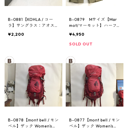
B-0881【KOHLA / コー
B-0879 Mサイズ【Mar
ラ】サングラス：アオスタ
mot/マーモット】ハーフ
バレー レッド
パンツ Act Easy Half Pant
¥2,200
¥4,950
Men's BGOL
SOLD OUT
B-0878【mont bell / モン
B-0877【mont bell / モン
ベル】ザック Women's：
ベル】ザック Women's：