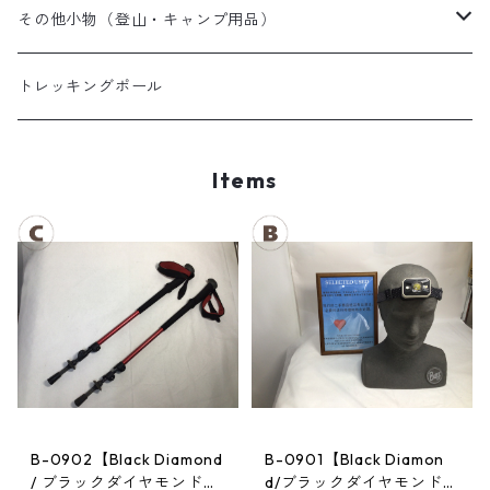
夏用シュラフ
レディーススノーウェア
スノーブーツ
その他小物（登山・キャンプ用品）
マット・その他
キッズスノーウェア
スノーゴーグル
帽子
トレッキングポール
スノーグローブ
Items
B-0902【Black Diamond
B-0901【Black Diamon
/ ブラックダイヤモンド】
d/ブラックダイヤモンド】