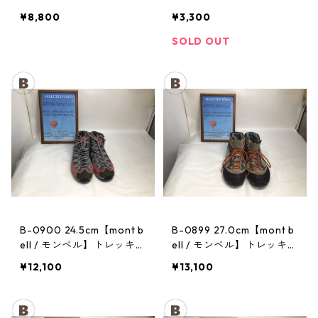
トレッキングポール：トレ
ヘッドランプ：ストーム
¥8,800
¥3,300
イル
SOLD OUT
B-0900 24.5cm【mont b
B-0899 27.0cm【mont b
ell / モンベル】トレッキン
ell / モンベル】トレッキン
グシューズ：マウンテンク
グシューズ：GORE-TEX
¥12,100
¥13,100
ルーザー レディースRDV
ティトンブーツ メンズ TN
T