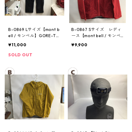
B-0869 Lサイズ【mont b
B-0867 Sサイズ レディ
ell / モンベル】GORE-TE
ース【mont bell / モンベ
X / ゴアテックス レインパ
ル】サンダーパス レイン
¥11,000
¥9,900
ンツ：メンズBK
ジャケット： レディース
SOLD OUT