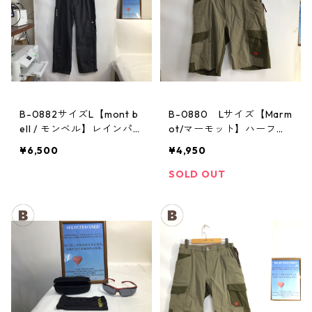
B-0882サイズL【mont b
B-0880 Lサイズ【Marm
ell / モンベル】レインパン
ot/マーモット】ハーフパ
ツ：サンダーパス レデ
ンツ Act Easy Half Pant
¥6,500
¥4,950
ィースL
Men's BGOL
SOLD OUT