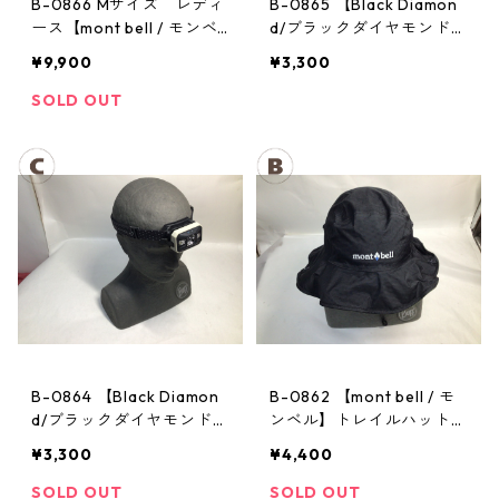
B-0866 Mサイズ レディ
B-0865 【Black Diamon
ース【mont bell / モンベ
d/ブラックダイヤモンド】
ル】サンダーパス レイン
ヘッドランプ：ストーム
¥9,900
¥3,300
ジャケット： レディース
SOLD OUT
B-0864 【Black Diamon
B-0862 【mont bell / モ
d/ブラックダイヤモンド】
ンベル】トレイルハット：
ヘッドランプ：ストーム
GORE-TEX クラッシャー
¥3,300
¥4,400
ハット Men's ブラック Lサ
イズ
SOLD OUT
SOLD OUT