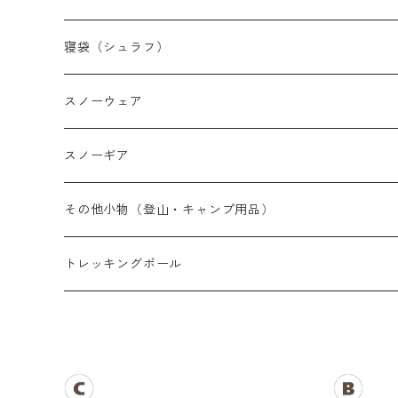
山岳テント
レディース登山靴
メンズザック
寝袋（シュラフ）
ツーリングテント
キッズ登山靴
レディースザック
オールシーズンシュラフ
スノーウェア
テントその他
キッズザック
３シーズンシュラフ
メンズスノーウェア
スノーギア
夏用シュラフ
レディーススノーウェア
スノーブーツ
その他小物（登山・キャンプ用品）
マット・その他
キッズスノーウェア
スノーゴーグル
帽子
トレッキングポール
スノーグローブ