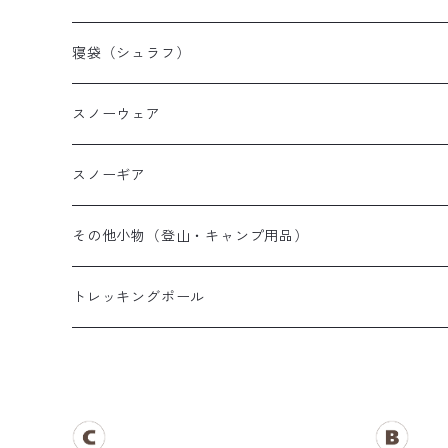
山岳テント
レディース登山靴
メンズザック
寝袋（シュラフ）
ツーリングテント
キッズ登山靴
レディースザック
オールシーズンシュラフ
スノーウェア
テントその他
キッズザック
３シーズンシュラフ
メンズスノーウェア
スノーギア
夏用シュラフ
レディーススノーウェア
スノーブーツ
その他小物（登山・キャンプ用品）
マット・その他
キッズスノーウェア
スノーゴーグル
帽子
トレッキングポール
スノーグローブ